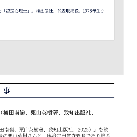
「認定心理士」。㈱創伝社、代表取締役。1978年生ま
記事
（横田南嶺、栗山英樹著、致知出版社、
田南嶺、栗山英樹著、致知出版社、2025）』を読
監督の栗山英樹さんと、臨済宗円覚寺管長であり禅系