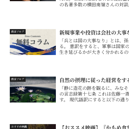
の名著多数の横田南嶺さんの対談
なさそう...
新規事業や投資は会社の大事
戯言ブログ
「兵とは国の大事なり」とは、孫
る。 意訳をすると、軍事は国家の命運を決する重大事。これによって国が滅するか
生き延びるかが大きく分かれるので、慎重
に敗れただけ...
自然の摂理に従った経営をす
戯言ブログ
「静に造花の跡を観るに、みなそ
の言志録第十七条 これは佐藤一斎『言志四録』の言志録第十七条に書かれた言葉で
す。 現代語訳にすると以下の通り。 「心静かにして、草花を観ていると、無理なく
自...
【おススメ映画】『かもめ食
おすすめ映画