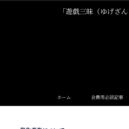
「遊戯三昧（ゆげざん
ホーム
会員用必読記事