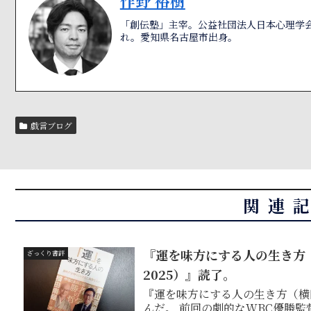
作野 裕樹
「創伝塾」主宰。公益社団法人日本心理学会
れ。愛知県名古屋市出身。
戯言ブログ
関連
『運を味方にする人の生き方
ざっくり書評
2025）』読了。
『運を味方にする人の生き方（横
んだ。 前回の劇的なWBC優勝