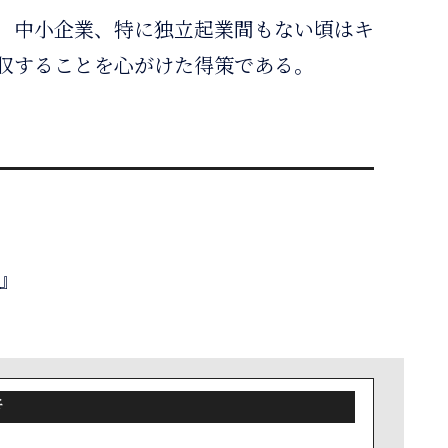
、中小企業、特に独立起業間もない頃はキ
収することを心がけた得策である。
』
者