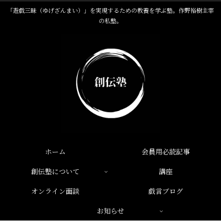
「遊戯三昧（ゆげざんまい）」を実現するための教養を学ぶ塾。作野裕樹主宰
の私塾。
ホーム
会員用必読記事
創伝塾について
講座
オンライン面談
戯言ブログ
お知らせ