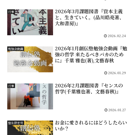
2026年3月課題図書『資本主義
行事
と、生きていく。(品川皓亮著、
大和書房)』
2026.02.24
2026年1月創伝塾勉強会動画『勉
勉強会動画
強の哲学 来たるべきバカのため
に』千葉 雅也(著),文藝春秋
2026.01.29
2026年2月課題図書『センスの
行事
哲学(千葉雅也著、文藝春秋)』
2026.01.27
お金に愛されるにはどうしたらい
塾生限定号
いか？