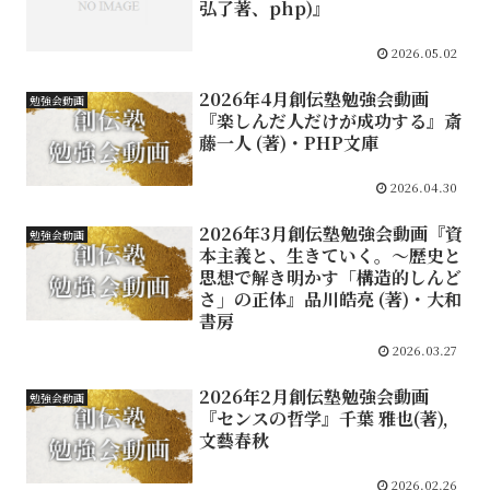
弘了著、php)』
2026.05.02
2026年4月創伝塾勉強会動画
勉強会動画
『楽しんだ人だけが成功する』斎
藤一人 (著)・PHP文庫
2026.04.30
2026年3月創伝塾勉強会動画『資
勉強会動画
本主義と、生きていく。～歴史と
思想で解き明かす「構造的しんど
さ」の正体』品川皓亮 (著)・大和
書房
2026.03.27
2026年2月創伝塾勉強会動画
勉強会動画
『センスの哲学』千葉 雅也(著),
文藝春秋
2026.02.26