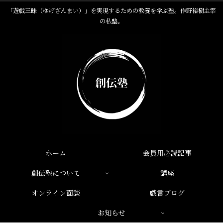
「遊戯三昧（ゆげざんまい）」を実現するための教養を学ぶ塾。作野裕樹主宰
の私塾。
ホーム
会員用必読記事
創伝塾について
講座
オンライン面談
戯言ブログ
お知らせ