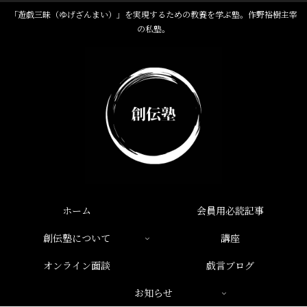
「遊戯三昧（ゆげざんまい）」を実現するための教養を学ぶ塾。作野裕樹主宰
の私塾。
ホーム
会員用必読記事
創伝塾について
講座
オンライン面談
戯言ブログ
お知らせ