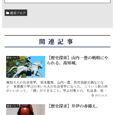
戯言ブログ
関連記事
【歴史探索】山内一豊の戦略にや
戯言ブログ
られる。高知城。
高知大人の社会見学。 坂本龍馬、山内一豊、長宗我部元親などな
ど… 有意義で学びの多い大人の社会見学になった。 こういう旅の何
がいいかって、「縁」ができること。学ぶ対象との。 私自身、坂本
龍馬記念館など行って、新たにまた坂本龍馬や...
2022.11.11
【歴史探求】井伊の赤備え。
戯言ブログ