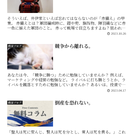
そういえば、井伊家といえば忘れてはならないのが「赤備え」の甲
冑。 赤備えとは？軍団編成時に、鎧や兜、旗指物、陣羽織などに赤
一色に揃えた軍団のこと。 赤って戦場で目立ちますよね？狙われや
すくなりますよね？ 逆にだからこそ「めっちゃ強...
2023.10.26
競争から離れる。
戯言ブログ
あなたは今、「競争に勝つ」ために勉強していませんか？ 例えば、
マーケティングや経営の勉強など。 ライバルに打ち勝とうとか、ラ
イバルを蹴落とすために勉強していませんか？ あるいは、投資でも
同様です。 ライバルや他人を打ち負かすために勉...
2023.04.17
倒産を恐れない。
戯言ブログ
「聖人は死に安んじ、賢人は死を分とし、常人は死を畏る。」 これ