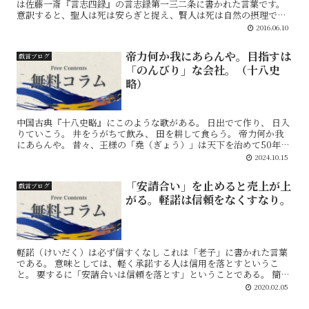
は佐藤一斎『言志四録』の言志録第一三二条に書かれた言葉です。
意訳すると、聖人は死は安らぎと捉え、賢人は死は自然の摂理であ
ると理解していて、一般人は死というものを畏れながら生き...
2016.06.10
帝力何か我にあらんや。目指すは
戯言ブログ
「のんびり」な会社。（十八史
略）
中国古典『十八史略』にこのような歌がある。 日出でて作り、 日入
りていこう。 井をうがちて飲み、 田を耕して食らう。 帝力何か我
にあらんや。 昔々、王様の「堯（ぎょう）」は天下を治めて50年が
経ったが、はたして、自分の政治がうまくいって...
2024.10.15
「安請合い」を止めると売上が上
戯言ブログ
がる。軽諾は信頼をなくすなり。
軽諾（けいだく）は必ず信すくなし これは「老子」に書かれた言葉
である。 意味としては、軽く承諾する人は信用を落とすというこ
と。 要するに「安請合いは信頼を落とす」ということである。 簡単
に何でもかんでも引き受けた後、それができなかった...
2020.02.05