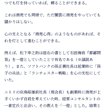
つでも灯を持っていれば、頼ることができまる。
これは商売でも同様で、ただ闇雲に商売をやっていても
儲かりはしない。
心の支えとなる「商売心得」のようなものがあれば、そ
れを灯として進むことができる。
例えば、松下幸之助は座右の書として石田梅岩『都鄙問
答』を一燈としていたことで有名である（※諸説あ
り）。また、ソフトバンクの孫正義社長は起業時に「孫
子の兵法」と「ランチェスター戦略」を心の支柱にして
いた。
ニトリの似鳥昭雄前社長（現会長）も創業時に商売が上
手くいかず自殺を考えていた時、経営コンサルタントの
一倉定氏と出会い、その教えを「一燈」とした。結果と