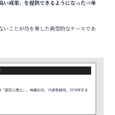
高い成果」を提供できるようになった⇒単
ないことが功を奏した典型的なケースであ
者
「認定心理士」。㈱創伝社、代表取締役。1978年生ま