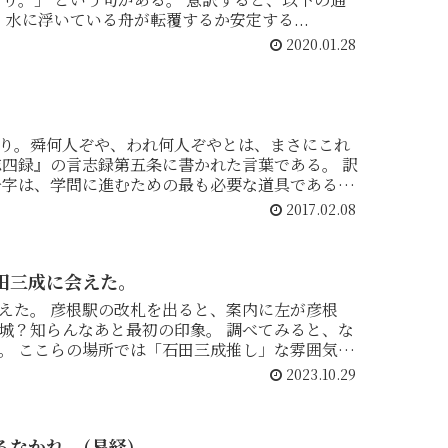
り。 君主は舟で民衆は水の関係。 水に浮いている舟が転覆するか安定する...
2020.01.28
り。舜何人ぞや、われ何人ぞやとは、まさにこれ
四録』の言志録第五条に書かれた言葉である。 訳
2017.02.08
田三成に会えた。
案内に左が彦根
んなあと最初の印象。 調べてみると、な
囲気。
2023.10.29
なかれ。(易経)