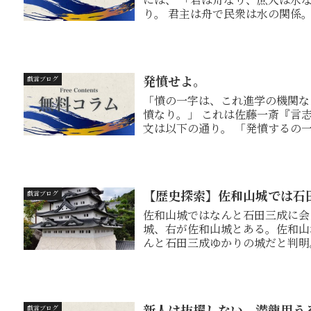
発憤せよ。
戯言ブログ
「憤の一字は、これ進学の機関な
憤なり。」 これは佐藤一斎『言志
文は以下の通り。 「発憤するの一字は、学問に進むための最も必要な道具である。
かの...
【歴史探索】佐和山城では石
戯言ブログ
佐和山城ではなんと石田三成に会えた。 彦根駅の改札を出ると、
城、右が佐和山城とある。佐和山城？知ら
んと石田三成ゆかりの城だと判明。 ここらの場所では「石田三成推し」な雰
...
新人は抜擢しない。潜龍用うる
戯言ブログ