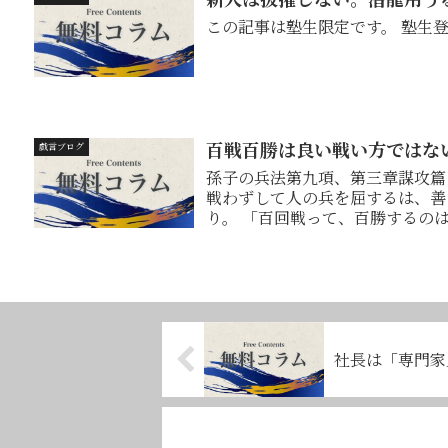
この記事は塾生限定です。 塾生
百戦百勝は良い戦い方ではな
戯言ブログ
孫子の兵法第九項、第三章謀攻篇
戦わずして人の兵を屈するは、善の善なる者
り。 「百回戦って、百勝するのは、最善の方策ではない。 戦闘せずに敵の軍事力を
屈服さ...
社長は「専門家