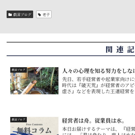
戯言ブログ
老子
関連
人々の心理を知る努力をしな
戯言ブログ
先日、若手経営者や起業家向けに勉強会を行った。 
時代は『破天荒』が経営者のアピ
虚さ』などを表現した王道経営を
ど、まずいことが...
経営者は舟。従業員は水。
戯言ブログ
本日お届けするテーマは、 『経営者は舟、従業員は水。』 です。 中国古典「荀子」
には、 「君は舟なり、庶人は水なり。」 とい