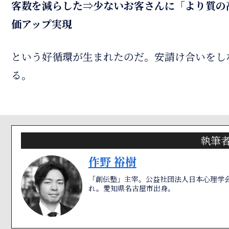
客数を減らした⇒少ないお客さんに「より質の
価アップ実現
という好循環が生まれたのだ。安請け合いをし
る。
執筆
作野 裕樹
「創伝塾」主宰。公益社団法人日本心理学会
れ。愛知県名古屋市出身。