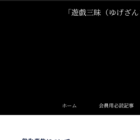
「遊戯三昧（ゆげざん
ホーム
会員用必読記事