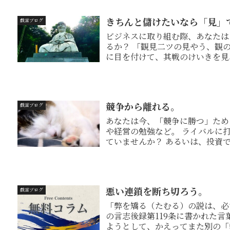
きちんと儲けたいなら「見」
戯言ブログ
ビジネスに取り組む際、あなたは
るか？ 「観見二ツの見やう、観
に目を付けて、其戦のけいきを見
（「宮本武蔵...
競争から離れる。
戯言ブログ
あなたは今、「競争に勝つ」ために勉強してい
や経営の勉強など。 ライバルに打ち勝とうとか、ライバルを蹴落とすために勉強し
ていませんか？ あるいは、投資でも同様です。 ライバルや他人を打ち負かすために
勉...
悪い連鎖を断ち切ろう。
戯言ブログ
「弊を矯る（たむる）の説は、必
の言志後録第119条に書かれた言葉である。 意訳すると、物
ようとして、かえってまた別の「