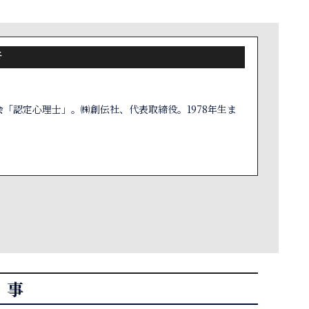
者
「認定心理士」。㈱創伝社、代表取締役。1978年生ま
記事