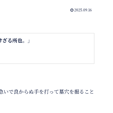
2025.09.16
けざる所也。」
急いで良からぬ手を打って墓穴を掘ること