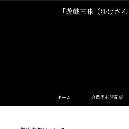
「遊戯三昧（ゆげざん
ホーム
会員用必読記事