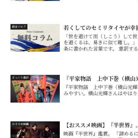
らないため...
若くしてのセミリタイヤが幸
戯言ブログ
「世を避けて而（しこう）して世
を避くるは、易きに似て難し。」
条に書かれた言葉です。 意訳すると、世の中や社会を避けて隠居などしてみると、
幸福でいるの...
『平家物語 上中下巻（横山
ざっくり書評
『平家物語 上中下巻（横山光輝著、中公文
みやすい。横山光輝さんはやはり
【おススメ映画】『半世界』
おすすめ映画
映画『半世界』鑑賞。 「諦めるには早すぎる。 焦るには遅すぎる。」 これはまさ