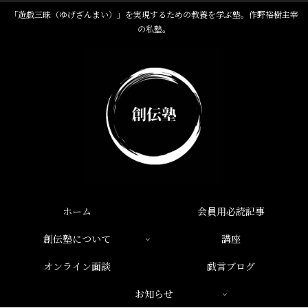
「遊戯三昧（ゆげざんまい）」を実現するための教養を学ぶ塾。作野裕樹主宰
の私塾。
ホーム
会員用必読記事
創伝塾について
講座
オンライン面談
戯言ブログ
お知らせ