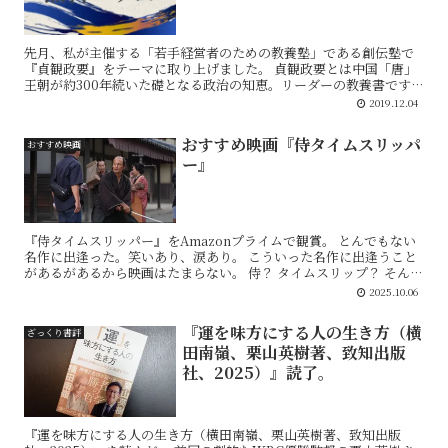
先月、私が主催する「若手経営者のための教養塾」である創伝塾で
『貞観政要』をテーマに取り上げました。 貞観政要とは中国「唐」
王朝が約300年続いた礎となる政治の知恵。リーダーの教養書です。
日本では徳川家康や北条政子、明治天皇などがそれに学ん...
2019.12.04
おすすめ映画『侍タイムスリッパ
おすすめ映画
ー』
『侍タイムスリッパー』をAmazonプライムで観賞。 とんでもない
名作に出逢った。笑いあり、涙あり。 こういった名作に出逢うこと
があるがあるから映画はたまらない。 侍？ タイムスリップ？ そんな
もん面白いのか？ 疑ってかかったみ...
2025.10.06
『運を味方にする人の生き方（横
ざっくり書評
田南嶺、栗山英樹著、致知出版
社、2025）』読了。
『運を味方にする人の生き方（横田南嶺、栗山英樹著、致知出版