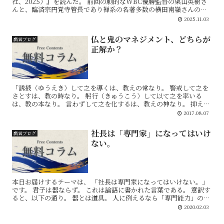
社、2025）』を読んだ。 前回の劇的なWBC優勝監督の栗山英樹さ
んと、臨済宗円覚寺管長であり禅系の名著多数の横田南嶺さんの対
談。 素直に面白かった。栗山さんの思考は禅的ではなさそう...
2025.11.03
仏と鬼のマネジメント、どちらが
戯言ブログ
正解か？
「誘掖（ゆうえき）して之を導くは、教えの常なり。 警戒して之を
さとすは、教の時なり。 躬行（きゅうこう）して以て之を率いる
は、教の本なり。 言わずして之を化するは、教えの神なり。 抑えて
之を揚げ、激して之を進むるは、教の権にして変な...
2017.08.07
社長は「専門家」になってはいけ
戯言ブログ
ない。
本日お届けするテーマは、 「社長は専門家になってはいけない。」
です。 君子は器ならず。 これは論語に書かれた言葉である。 意訳す
ると、以下の通り。 器とは道具。 人に例えるなら「専門能力」のよ
うなもの。 つまり、君子は専門能力...
2020.02.03