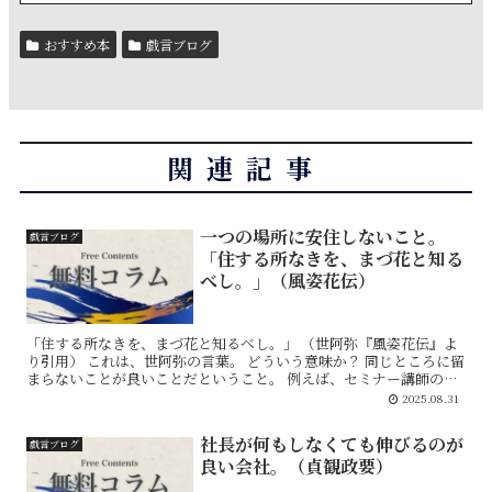
おすすめ本
戯言ブログ
関連記事
一つの場所に安住しないこと。
戯言ブログ
「住する所なきを、まづ花と知る
べし。」（風姿花伝）
「住する所なきを、まづ花と知るべし。」 （世阿弥『風姿花伝』よ
り引用） これは、世阿弥の言葉。 どういう意味か？ 同じところに留
まらないことが良いことだということ。 例えば、セミナー講師の講
演が大成功し、講演後に拍手喝采を受けたとする。...
2025.08.31
社長が何もしなくても伸びるのが
戯言ブログ
良い会社。（貞観政要）