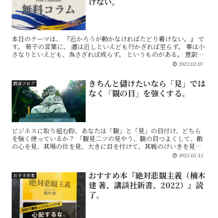
けない。
本日のテーマは、 『近かろうが動かなければたどり着けない。』 で
す。 荀子の言葉に、 道は近しといえども行かざれば至らず。 事は小
さなりといえども、為さざれば成らず。 というものがある。 意訳す
ると、たとえ近そうな目標でもまずは動か...
2022.02.07
きちんと儲けたいなら「見」では
戯言ブログ
なく「観の目」を強くする。
ビジネスに取り組む際、あなたは「観」と「見」の目付け、どちら
を強く使っているか？ 「観見二ツの見やう、観の目つよくして、敵
の心を見、其場の位を見、大きに目を付けて、其戦のけいきを見、
其折ふしの強弱を見て、まさしく勝事専也。」 （「宮本武蔵...
2022.02.12
おすすめ本『絶対悲観主義（楠木
おすすめ本
建 著、講談社新書、2022）』読
了。