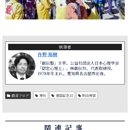
執筆者
作野 裕樹
「創伝塾」主宰。公益社団法人日本心理学会
「認定心理士」。㈱創伝社、代表取締役。
1978年生まれ。愛知県名古屋市出身。
戯言ブログ
神社
建国記念日
明治神宮
関連記事