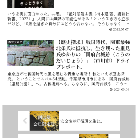
いやあ実に面白かった。共感。 『絶対悲観主義（楠木建 著、講談社
新書、2022）』 人間には無限の可能性がある！という生き方も立派
だけど、40歳を過ぎた自分にはどうも合わない。 そうじゃなく「可
能性をそぎおとしていく」という生き方が中...
2022.07.07
【歴史探求】戦国時代、関東最強
戯言ブログ
北条氏に抵抗し、生き残った里見
氏ゆかりの「国府台城跡（こうの
だいじょう）」（市川市）ドライ
ブレポート。
東京近郊で戦国時代の風を感じる貴重な場所！ 秋といえば歴史探
究。 ということでスバルS4出動。千葉県市川市にある「国府台城跡
（里見公園）」へ。古戦場跡へも。ちなみに、国府台城や「こうの
だいじょう」と読む。 1500年代の戦国時代真っ只...
2024.09.04
安全性が好循環を生む。