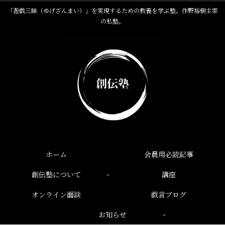
「遊戯三昧（ゆげざんまい）」を実現するための教養を学ぶ塾。作野裕樹主宰
の私塾。
ホーム
会員用必読記事
創伝塾について
講座
オンライン面談
戯言ブログ
お知らせ