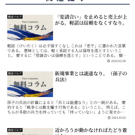
「安請合い」を止めると売上が上
戯言ブログ
がる。軽諾は信頼をなくすなり。
軽諾（けいだく）は必ず信すくなし これは「老子」に書かれた言葉
である。 意味としては、軽く承諾する人は信用を落とすというこ
と。 要するに「安請合いは信頼を落とす」ということである。 簡単
に何でもかんでも引き受けた後、それができなかった...
2020.02.05
新規事業とは詭道なり。（孫子の
戯言ブログ
兵法）
孫子の兵法の計篇によると「兵とは詭道なり」との一説がある。 要
約すると「戦争とは敵を騙す行為である」ということ。 例えば、こ
ちらが多数の兵力を持っていても「持っていない」ように見せかけ
たり、戦地から近いにも関わらず「遠くにいる」ように見せか...
2014.10.02
近かろうが動かなければたどり着
戯言ブログ