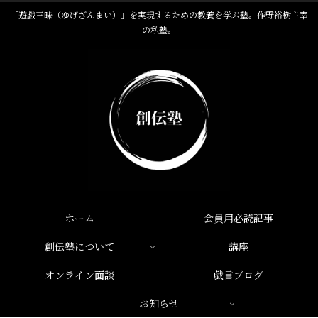
「遊戯三昧（ゆげざんまい）」を実現するための教養を学ぶ塾。作野裕樹主宰
の私塾。
ホーム
会員用必読記事
創伝塾について
講座
オンライン面談
戯言ブログ
お知らせ