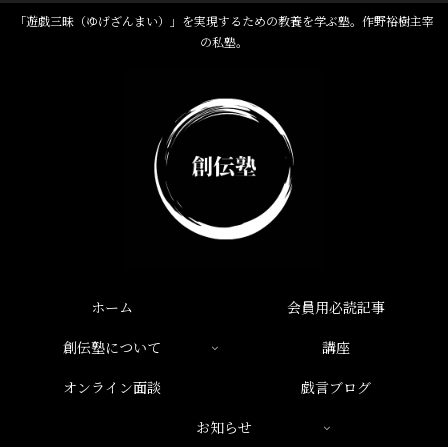
「遊戯三昧（ゆげざんまい）」を実現するための教養を学ぶ塾。作野裕樹主宰
の私塾。
ホーム
会員用必読記事
創伝塾について
講座
オンライン面談
戯言ブログ
お知らせ