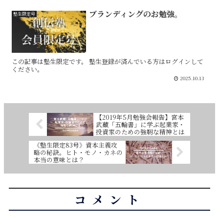
ブランディングのお勉強。
塾生限定号
この記事は塾生限定です。 塾生登録が済んでいる方はログインして
ください。
2025.10.13
【2019年5月勉強会報告】宮本
武蔵「五輪書」に学ぶ起業家・
投資家のための強靭な精神とは
《塾生限定83号》資本主義攻
略の秘訣。ヒト・モノ・カネの
本当の意味とは？
コメント