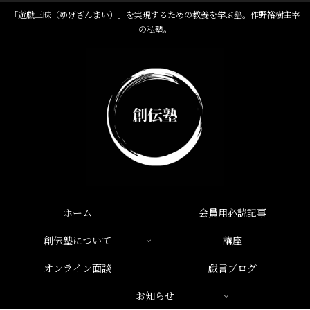
「遊戯三昧（ゆげざんまい）」を実現するための教養を学ぶ塾。作野裕樹主宰
の私塾。
ホーム
会員用必読記事
創伝塾について
講座
オンライン面談
戯言ブログ
お知らせ