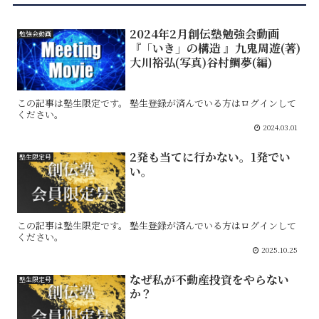
2024年2月創伝塾勉強会動画
勉強会動画
『「いき」の構造 』九鬼周遊(著)
大川裕弘(写真)谷村鯛夢(編)
この記事は塾生限定です。 塾生登録が済んでいる方はログインして
ください。
2024.03.01
2発も当てに行かない。1発でい
塾生限定号
い。
この記事は塾生限定です。 塾生登録が済んでいる方はログインして
ください。
2025.10.25
なぜ私が不動産投資をやらない
塾生限定号
か？