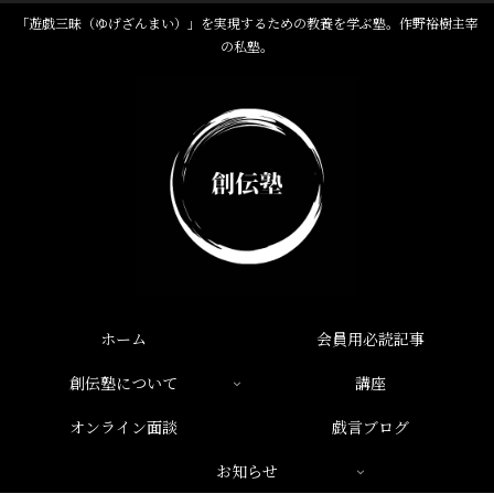
「遊戯三昧（ゆげざんまい）」を実現するための教養を学ぶ塾。作野裕樹主宰
の私塾。
ホーム
会員用必読記事
創伝塾について
講座
オンライン面談
戯言ブログ
お知らせ