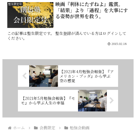
映画『利休にたずねよ』鑑賞。
塾生限定号
「結果」より「過程」を大事にす
る姿勢が世界を救う。
この記事は塾生限定です。 塾生登録が済んでいる方はログインして
ください。
2015.02.18
【2021年4月勉強会報告】『ア
メリカン・ブッダ』から学ぶ
空の感覚
【2021年5月勉強会報告】『モ
モ』から学ぶ人生の幸福
ホーム
会員限定
勉強会動画