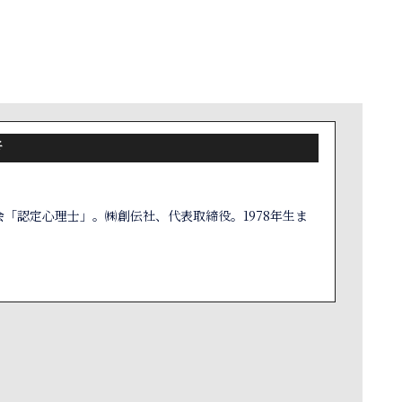
者
「認定心理士」。㈱創伝社、代表取締役。1978年生ま