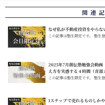
関連
なぜ私が不動産投資をやらな
塾生限定号
この記事は塾生限定です。 塾生
2025年7月創伝塾勉強会動
勉強会動画
え方を実感する４時間（音部
この記事は塾生限定です。 塾生
1ステップで売れるものしか
塾生限定号