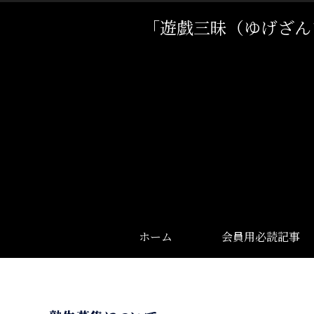
「遊戯三昧（ゆげざん
ホーム
会員用必読記事