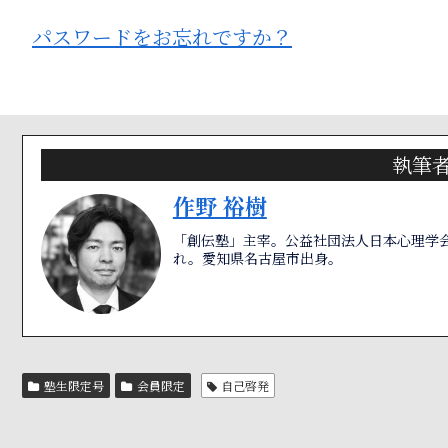
パスワードをお忘れですか？
執筆
作野 裕樹
「創伝塾」主宰。公益社団法人日本心理学会
れ。愛知県名古屋市出身。
塾生限定号
会員限定
自己啓発