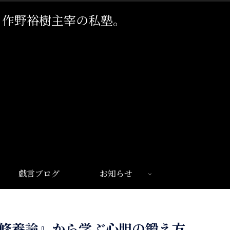
。作野裕樹主宰の私塾。
戯言ブログ
お知らせ
 修養論』から学ぶ心胆の鍛え方