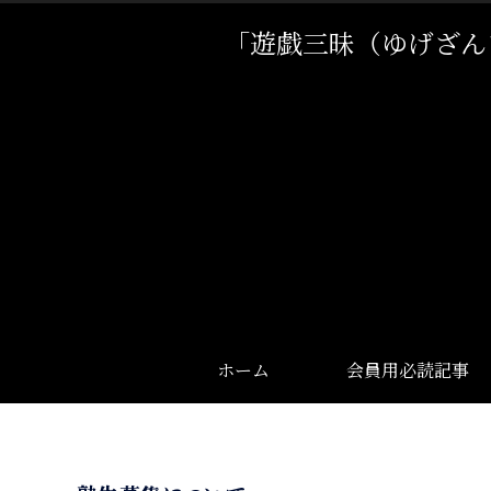
「遊戯三昧（ゆげざん
ホーム
会員用必読記事