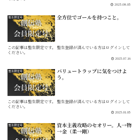
2025.08.05
全方位でゴールを持つこと。
塾生限定号
この記事は塾生限定です。 塾生登録が済んでいる方はログインして
ください。
2025.07.16
バリュートラップに気をつけよ
塾生限定号
う。
この記事は塾生限定です。 塾生登録が済んでいる方はログインして
ください。
2025.01.05
資本主義攻略のセオリー。人→物
塾生限定号
→金（柔→剛）