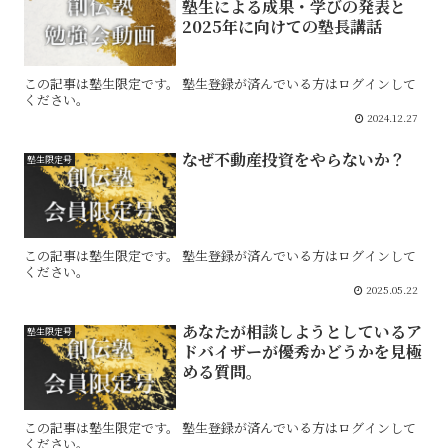
塾生による成果・学びの発表と
2025年に向けての塾長講話
この記事は塾生限定です。 塾生登録が済んでいる方はログインして
ください。
2024.12.27
なぜ不動産投資をやらないか？
塾生限定号
この記事は塾生限定です。 塾生登録が済んでいる方はログインして
ください。
2025.05.22
あなたが相談しようとしているア
塾生限定号
ドバイザーが優秀かどうかを見極
める質問。
この記事は塾生限定です。 塾生登録が済んでいる方はログインして
ください。