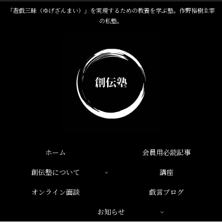
「遊戯三昧（ゆげざんまい）」を実現するための教養を学ぶ塾。作野裕樹主宰
の私塾。
ホーム
会員用必読記事
創伝塾について
講座
オンライン面談
戯言ブログ
お知らせ