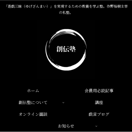
「遊戯三昧（ゆげざんまい）」を実現するための教養を学ぶ塾。作野裕樹主宰
の私塾。
ホーム
会員用必読記事
創伝塾について
講座
オンライン面談
戯言ブログ
お知らせ