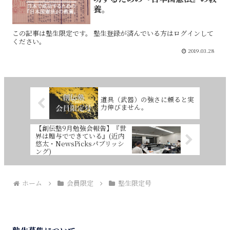
養。
この記事は塾生限定です。 塾生登録が済んでいる方はログインして
ください。
2019.03.28
道具（武器）の強さに頼ると実
力伸びません。
【創伝塾9月勉強会報告】『世
界は贈与でできている』(近内
悠太・NewsPicksパブリッシ
ング)
ホーム
会員限定
塾生限定号