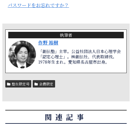
パスワードをお忘れですか？
執筆者
作野 裕樹
「創伝塾」主宰。公益社団法人日本心理学会
「認定心理士」。㈱創伝社、代表取締役。
1978年生まれ。愛知県名古屋市出身。
塾生限定号
会員限定
関連記事