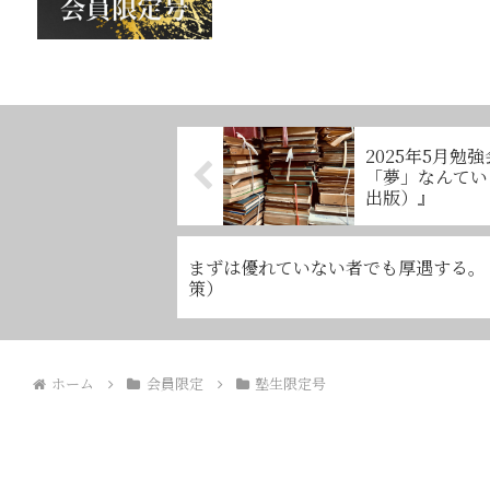
2025年5月
「夢」なんてい
出版）』
まずは優れていない者でも厚遇する。
策）
ホーム
会員限定
塾生限定号