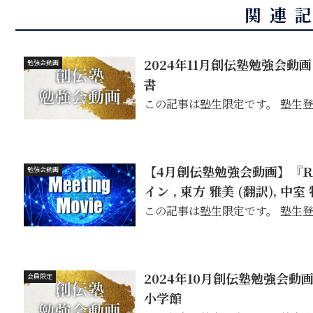
関連
2024年11月創伝塾勉強会
勉強会動画
書
この記事は塾生限定です。 塾生
【4月創伝塾勉強会動画】『R
勉強会動画
イン , 東方 雅美 (翻訳), 中室
この記事は塾生限定です。 塾生
2024年10月創伝塾勉強会動
会員限定
小学館