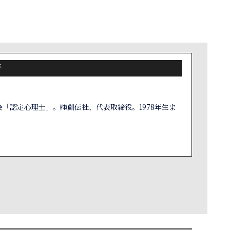
者
「認定心理士」。㈱創伝社、代表取締役。1978年生ま