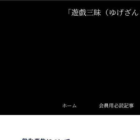
「遊戯三昧（ゆげざん
ホーム
会員用必読記事