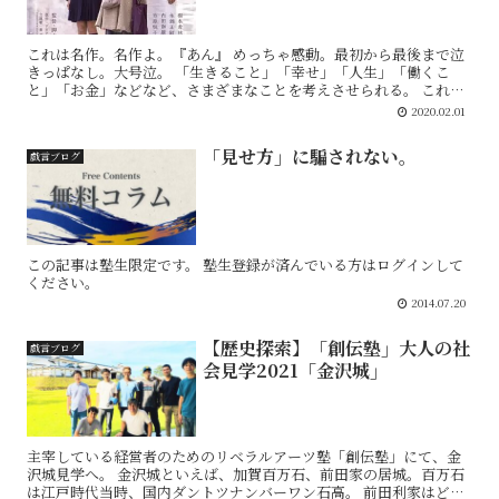
これは名作。名作よ。『あん』 めっちゃ感動。最初から最後まで泣
きっぱなし。大号泣。 「生きること」「幸せ」「人生」「働くこ
と」「お金」などなど、さまざまなことを考えさせられる。 これを
書きながらも思い出すと泣けてくる。本当にいいもの...
2020.02.01
「見せ方」に騙されない。
戯言ブログ
この記事は塾生限定です。 塾生登録が済んでいる方はログインして
ください。
2014.07.20
【歴史探索】「創伝塾」大人の社
戯言ブログ
会見学2021「金沢城」
主宰している経営者のためのリベラルアーツ塾「創伝塾」にて、金
沢城見学へ。 金沢城といえば、加賀百万石、前田家の居城。百万石
は江戸時代当時、国内ダントツナンバーワン石高。 前田利家はどの