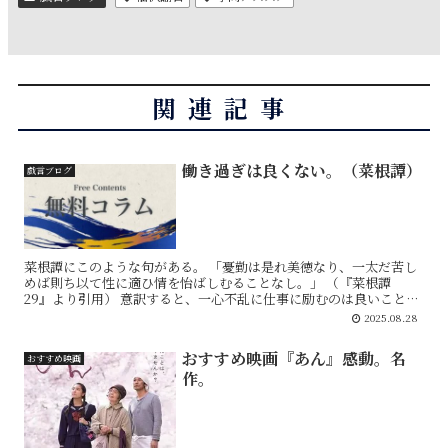
関連記事
働き過ぎは良くない。（菜根譚）
戯言ブログ
菜根譚にこのような句がある。 「憂勤は是れ美徳なり、一太だ苦し
めば則ち以て性に適ひ情を怡ばしむることなし。」 （『菜根譚
29』より引用） 意訳すると、一心不乱に仕事に励むのは良いことで
はあるが、苦しんでやり過ぎると、心が痛んでしまう...
2025.08.28
おすすめ映画『あん』感動。名
おすすめ映画
作。