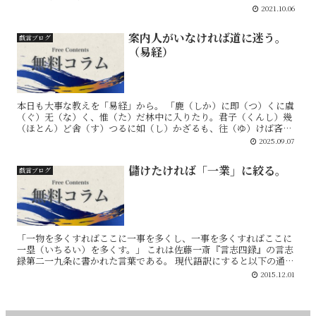
ようにしてこの地位を築けたのか？ 経営者である...
2021.10.06
案内人がいなければ道に迷う。
戯言ブログ
（易経）
本日も大事な教えを「易経」から。 「鹿（しか）に即（つ）くに虞
（ぐ）无（な）く、惟（た）だ林中に入りたり。君子（くんし）幾
（ほとん）ど舎（す）つるに如（し）かざるも、往（ゆ）けば吝
（りん）あり。」 （『易経 六十三 水雷屯より』） 意訳...
2025.09.07
儲けたければ「一業」に絞る。
戯言ブログ
「一物を多くすればここに一事を多くし、一事を多くすればここに
一塁（いちるい）を多くす。」 これは佐藤一斎『言志四録』の言志
録第二一九条に書かれた言葉である。 現代語訳にすると以下の通
り。 「物が一つ増えると、やることが一つ増え、やること...
2015.12.01