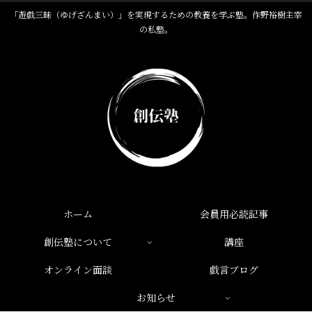
「遊戯三昧（ゆげざんまい）」を実現するための教養を学ぶ塾。作野裕樹主宰
の私塾。
ホーム
会員用必読記事
創伝塾について
講座
オンライン面談
戯言ブログ
お知らせ