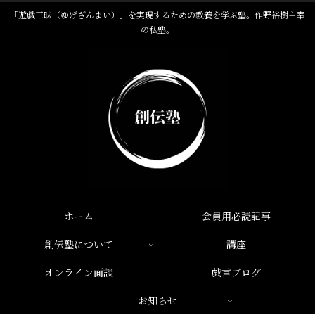
「遊戯三昧（ゆげざんまい）」を実現するための教養を学ぶ塾。作野裕樹主宰
の私塾。
ホーム
会員用必読記事
創伝塾について
講座
オンライン面談
戯言ブログ
お知らせ