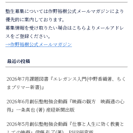
塾生募集については作野裕樹公式メールマガジンにより
優先的に案内しております。
募集情報を受け取りたい場合はこちらよりメールアドレ
スをご登録ください。
→作野裕樹公式メールマガジン
最近の投稿
2026年7月課題図書『エレガンス入門(中野香織著、ちく
まプリマー新書)』
2026年6月創伝塾勉強会動画『映画の観方 映画通の心
得』一条真也 (著) 産経新聞出版
2026年5月創伝塾勉強会動画『仕事と人生に効く教養と
しての映画』伊藤 弘了(著)、PHP研究所