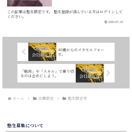
この記事は塾生限定です。 塾生登録が済んでいる方はログインして
ください。
2019.07.25
40歳からのメタモルフォー
ゼ。
「戦術」や「スキル」で乗り切
るのは止めにしよう。
ホーム
会員限定
塾生限定号
塾生募集について