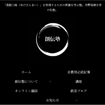
「遊戯三昧（ゆげざんまい）」を実現するための教養を学ぶ塾。作野裕樹主宰
の私塾。
ホーム
会員用必読記事
創伝塾について
講座
オンライン面談
戯言ブログ
お知らせ