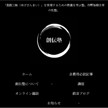
「遊戯三昧（ゆげざんまい）」を実現するための教養を学ぶ塾。作野裕樹主宰
の私塾。
ホーム
会員用必読記事
創伝塾について
講座
オンライン面談
戯言ブログ
お知らせ