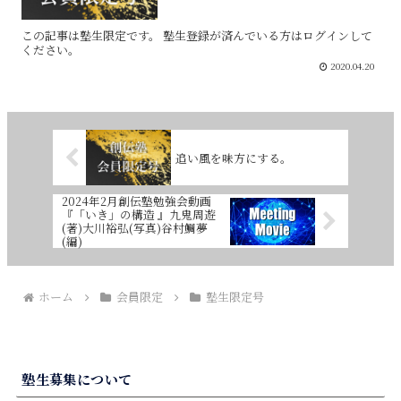
この記事は塾生限定です。 塾生登録が済んでいる方はログインして
ください。
2020.04.20
追い風を味方にする。
2024年2月創伝塾勉強会動画
『「いき」の構造 』九鬼周遊
(著)大川裕弘(写真)谷村鯛夢
(編)
ホーム
会員限定
塾生限定号
塾生募集について