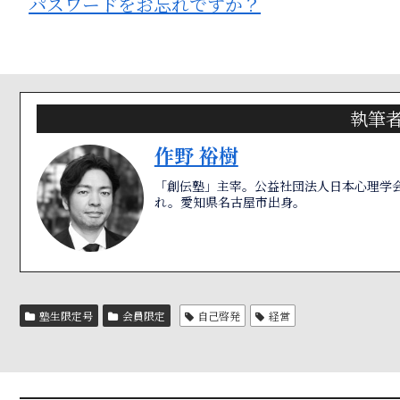
パスワードをお忘れですか？
執筆
作野 裕樹
「創伝塾」主宰。公益社団法人日本心理学会
れ。愛知県名古屋市出身。
塾生限定号
会員限定
自己啓発
経営