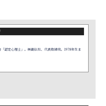
者
「認定心理士」。㈱創伝社、代表取締役。1978年生ま