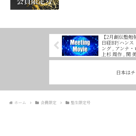
【2月創伝塾勉強
日経BP/ハンス
ング , アンナ
上杉 周作 , 関 
日本はチ
ホーム
会員限定
塾生限定号