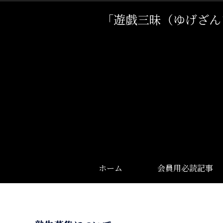
「遊戯三昧（ゆげざん
ホーム
会員用必読記事