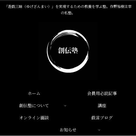
「遊戯三昧（ゆげざんまい）」を実現するための教養を学ぶ塾。作野裕樹主宰
の私塾。
ホーム
会員用必読記事
創伝塾について
講座
オンライン面談
戯言ブログ
お知らせ